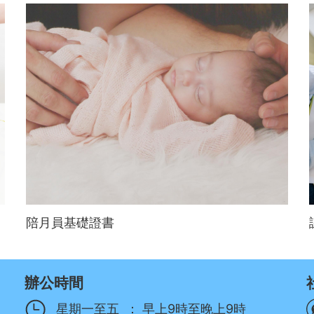
陪月員基礎證書
辦公時間
星期一至五
：
早上9時至晚上9時