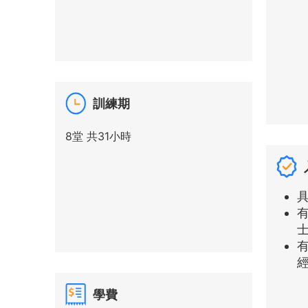
訓練期
8堂 共31小時
學費