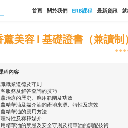
首頁
關於我們
ERB課程
最新資訊
就
香薰美容 I 基礎證書（兼讀制
課程內容
認識職業道德及守則
顧客服務及解答查詢的技巧
香薰治療的歷史、應用範圍及功效
香薰精華油及媒介油的產地來源、特性及療效
香薰精華油的應用方法
物理特性及稀釋媒介
使用精華油的禁忌及安全守則及精華油的調配技術