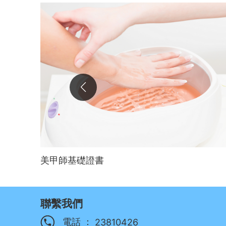
美甲師基礎證書
聯繫我們
電話 ：
23810426