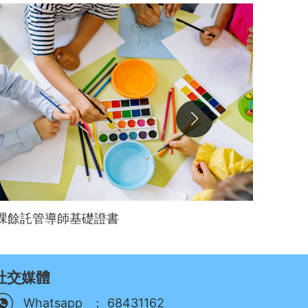
課餘託管導師基礎證書
倉頡輸
社交媒體
：
Whatsapp
68431162