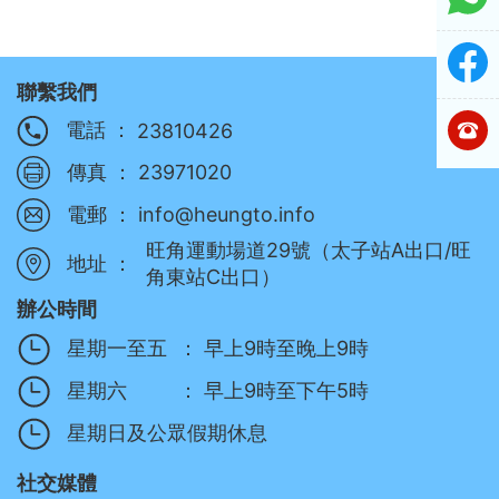
聯繫我們
電話 ：
23810426
傳真 ：
23971020
電郵 ：
info@heungto.info
旺角運動場道29號（太子站A出口/旺
地址 ：
角東站C出口）
辦公時間
星期一至五
：
早上9時至晚上9時
星期六
：
早上9時至下午5時
星期日及公眾假期休息
社交媒體