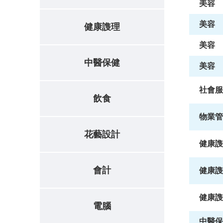
美容
美容
健康謢理
美容
中醫保健
美容
社會服
飲食
物業管
花藝設計
健康謢
會計
健康謢
健康謢
電腦
中醫保