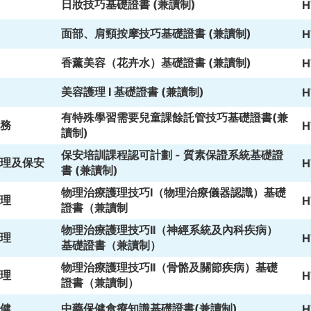
日妝技巧基礎證書 (兼讀制)
H
面部、肩頸按摩技巧基礎證書 (兼讀制)
H
香薰美容（花卉水）基礎證書 (兼讀制)
H
美容護理 I 基礎證書 (兼讀制)
H
有特殊學習需要兒童課餘託管技巧基礎證書(兼
務
H
讀制)
保安培訓課程認可計劃 - 質素保證系統基礎證
理及保安
H
書 (兼讀制)
物理治療護理技巧I（物理治療儀器認識）基礎
理
H
證書（兼讀制
物理治療護理技巧II（神經系統及內科疾病）
理
H
基礎證書（兼讀制）
物理治療護理技巧II（骨骼及關節疾病）基礎
理
H
證書（兼讀制）
健
中藥保健食療知識基礎證書(兼讀制)
H