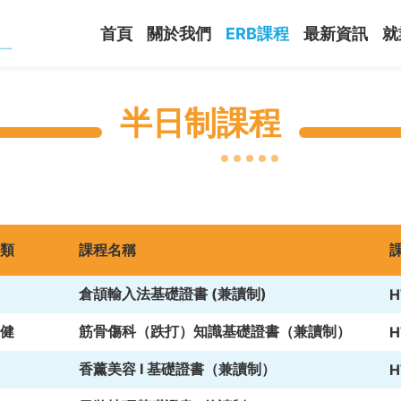
首頁
關於我們
ERB課程
最新資訊
就
半日制課程
類
課程名稱
倉頡輸入法基礎證書 (兼讀制)
H
健
筋骨傷科（跌打）知識基礎證書（兼讀制）
H
香薰美容 I 基礎證書（兼讀制）
H