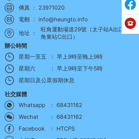
傳真 ：
23971020
電郵 ：
info@heungto.info
旺角運動場道29號（太子站A出口/旺
地址 ：
角東站C出口）
辦公時間
星期一至五
：
早上9時至晚上9時
星期六
：
早上9時至下午5時
星期日及公眾假期休息
社交媒體
：
Whatsapp
68431162
：
Wechat
68431162
：
Facebook
HTCPS