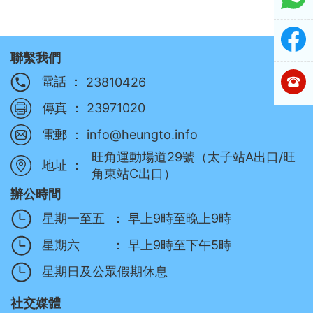
聯繫我們
電話 ：
23810426
傳真 ：
23971020
電郵 ：
info@heungto.info
旺角運動場道29號（太子站A出口/旺
地址 ：
角東站C出口）
辦公時間
星期一至五
：
早上9時至晚上9時
星期六
：
早上9時至下午5時
星期日及公眾假期休息
社交媒體