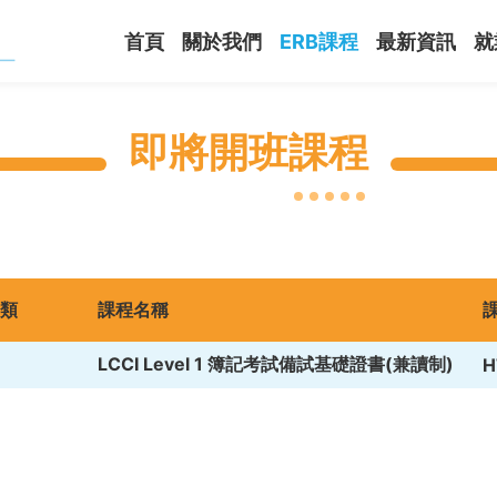
首頁
關於我們
ERB課程
最新資訊
就
即將開班課程
類
課程名稱
LCCI Level 1 簿記考試備試基礎證書(兼讀制)
H